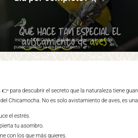
Inicio
NOTICIAS
¿Sabías que un simple sonido
9
9
puede cambiar tu día por completo? 🌿✨
 👉 para descubrir el secreto que la naturaleza tiene guar
del Chicamocha. No es solo avistamiento de aves, es una 
ce el estrés.
pierta tu asombro.
une con los que más quieres.