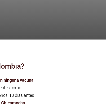
olombia?
an ninguna vacuna
.
identes como
menos, 10 días antes
l Chicamocha
.