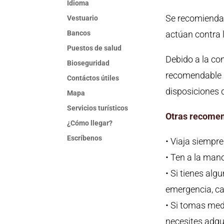
Idioma
Se recomienda 
Vestuario
Bancos
actúan contra l
Puestos de salud
Debido a la co
Bioseguridad
recomendable q
Contáctos útiles
disposiciones 
Mapa
Servicios turísticos
Otras recomen
¿Cómo llegar?
Escríbenos
• Viaja siempr
• Ten a la man
• Si tienes al
emergencia, ca
• Si tomas med
necesites adqu