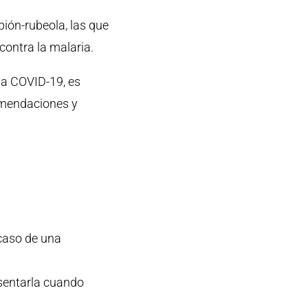
ión-rubeola, las que
 contra la malaria.
la COVID-19, es
comendaciones y
 caso de una
esentarla cuando