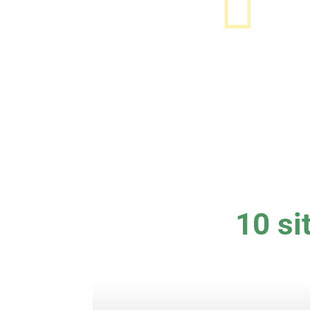

Tu
10 si