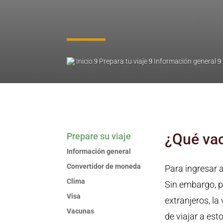
Inicio
Prepara tu viaje
Información general
9
9
9
¿Qué vac
Prepare su viaje
Información general
Convertidor de moneda
Para ingresar 
Clima
Sin embargo, pa
Visa
extranjeros, la
Vacunas
de viajar a est