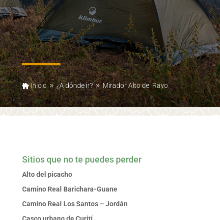
Inicio
¿A dónde ir?
Mirador Alto del Rayo
9
9
Sitios que no te puedes perder
Alto del picacho
Camino Real Barichara-Guane
Camino Real Los Santos – Jordán
Casco urbano de Curití