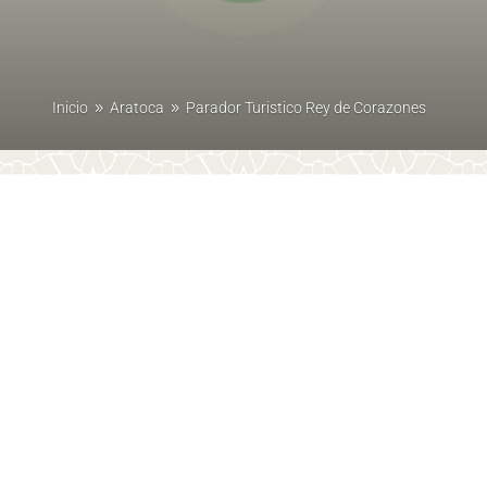
Inicio
Aratoca
Parador Turistico Rey de Corazones
9
9