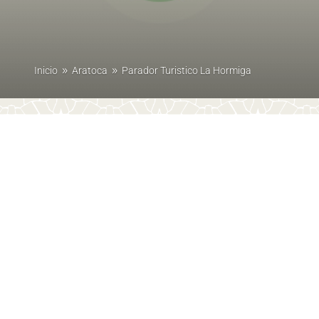
Inicio
Aratoca
Parador Turistico La Hormiga
9
9