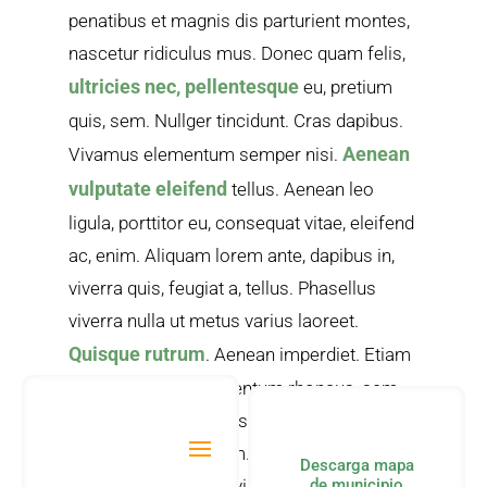
penatibus et magnis dis parturient montes,
nascetur ridiculus mus. Donec quam felis,
ultricies nec, pellentesque
eu, pretium
quis, sem. Nullger tincidunt. Cras dapibus.
Aenean
Vivamus elementum semper nisi.
vulputate eleifend
tellus. Aenean leo
ligula, porttitor eu, consequat vitae, eleifend
ac, enim. Aliquam lorem ante, dapibus in,
viverra quis, feugiat a, tellus. Phasellus
viverra nulla ut metus varius laoreet.
Quisque rutrum
. Aenean imperdiet. Etiam
ultricieseget condimentum rhoncus, sem
quam semper libero, sit amet adipiscing
sem neque sed ipsum. Nam quam nunc,
Descarga mapa
blandit vel, luctus pulvinar, hendrerit id,
de municipio