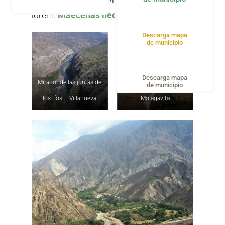
Maecenas nec odio
lorem.
et ant
Descarga mapa
de municipio
Descarga mapa
Mirador de las juntas de
Mirador alto del rayo-
de municipio
los ríos – Villanueva
Molagavita