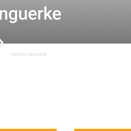
nguerke
9
Mansion Lenguerke